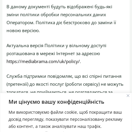
В даному документі будуть відображені будь-які
зміни політики обробки персональних даних
Оператором. Політика діє безстроково до заміни її
новою версією.
Актуальна версія Політики у вільному доступі
розташована в мережі Інтернет за адресою
https://mediabrama.com/uk/policy/
.
Служба підтримки повідомляє, що всі спірні питання
(претензії) до якості послуг (роботи сервісу) не можуть
торкатися, не приймаються, не розглядаються за
період більше 30 (тридцяти) календарни
Ми цінуємо вашу конфіденційність
Ми використовуємо файли cookie, щоб покращити ваш
досвід перегляду, показувати персоналізовану рекламу
або контент, а також аналізувати наш трафік.